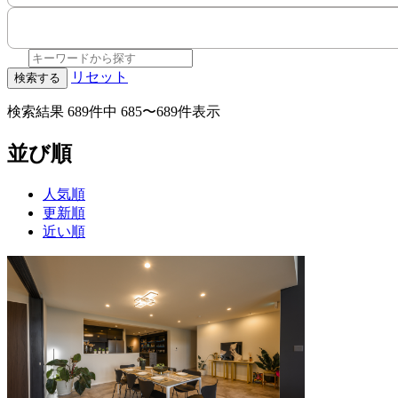
リセット
検索する
検索結果
689件中 685〜689件表示
並び順
人気順
更新順
近い順