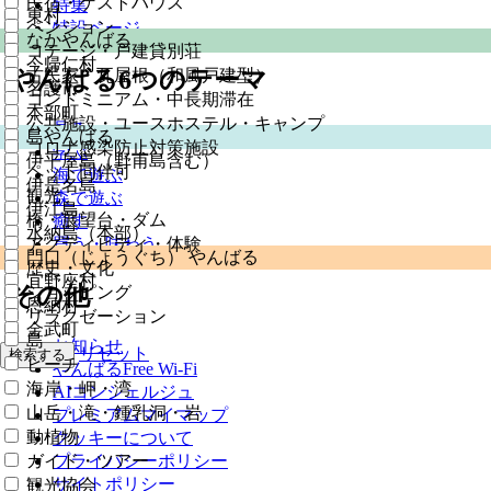
民宿・ゲストハウス
特集
東村
ペンション
特設ページ
なかやんばる
コテージ・戸建貸別荘
今帰仁村
やんばる6つのテーマ
古民家・瓦屋根（和風戸建型）
名護市
コンドミニアム・中長期滞在
本部町
公共施設・ユースホステル・キャンプ
見る
島やんばる
コロナ感染防止対策施設
学ぶ
伊平屋島（野甫島含む）
ペット同伴可
海で遊ぶ
伊是名島
観光
森で遊ぶ
伊江島
橋・展望台・ダム
癒す
水納島（本部）
アクティビティ・体験
買う・味わう
門口（じょうぐち） やんばる
歴史・文化
宜野座村
その他
ショッピング
恩納村
リラクゼーション
金武町
島
お知らせ
リセット
検索する
ビーチ
やんばるFree Wi-Fi
海岸・岬・湾
AIコンシェルジュ
山岳・滝・鍾乳洞・岩
プレミアムマイマップ
動植物
クッキーについて
ガイド・ツアー
プライバシーポリシー
サイトポリシー
観光協会