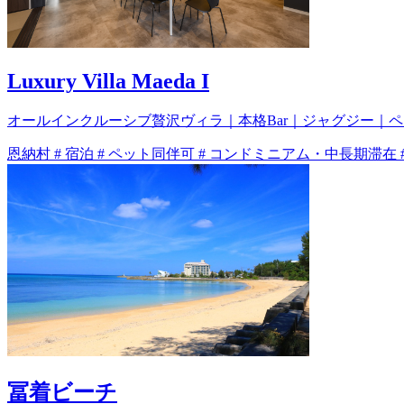
Luxury Villa Maeda I
オールインクルーシブ贅沢ヴィラ｜本格Bar｜ジャグジー｜
恩納村
#
宿泊
#
ペット同伴可
#
コンドミニアム・中長期滞在
冨着ビーチ