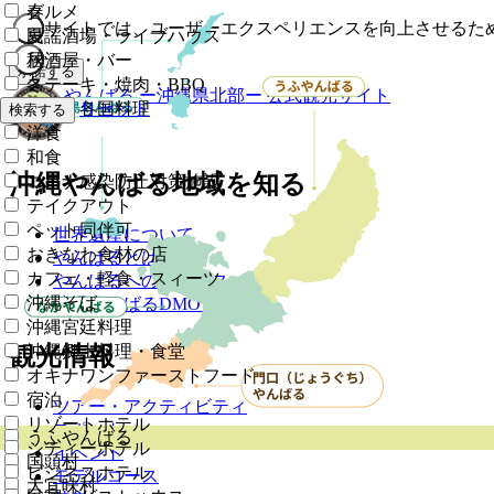
グルメ
春
このサイトでは、ユーザーエクスペリエンスを向上させるために
民謡酒場・ライブハウス
夏
居酒屋・バー
秋
承諾する
ステーキ・焼肉・BBQ
冬
やんばる
ー沖縄県北部ー
公式観光サイト
中華・各国料理
リセット
検索する
洋食
和食
沖縄やんばる地域を知る
コロナ感染防止対策施設
テイクアウト
ペット同伴可
世界遺産について
おきなわ食材の店
やんばるとは
カフェ・軽食・スィーツ
やんばるへのアクセス
沖縄そば
沖縄やんばるDMOとは
沖縄宮廷料理
観光情報
沖縄郷土料理・食堂
オキナワンファーストフード
宿泊
ツアー・アクティビティ
リゾートホテル
スポット
うふやんばる
シティーホテル
イベント
国頭村
ビジネスホテル
モデルコース
大宜味村