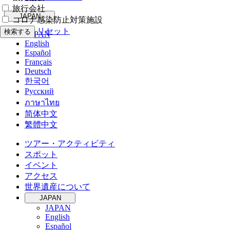
旅行会社
JAPAN
コロナ感染防止対策施設
リセット
検索する
JAPAN
English
Español
Français
Deutsch
한국어
Русский
ภาษาไทย
简体中文
繁體中文
ツアー・アクティビティ
スポット
イベント
アクセス
世界遺産について
JAPAN
JAPAN
English
Español