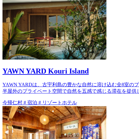
YAWN YARD Kouri Island
YAWN YARDは、古宇利島の豊かな自然に溶け込む全8室のプ
半屋外のプライベート空間で自然を五感で感じる滞在を提供
今帰仁村
#
宿泊
#
リゾートホテル