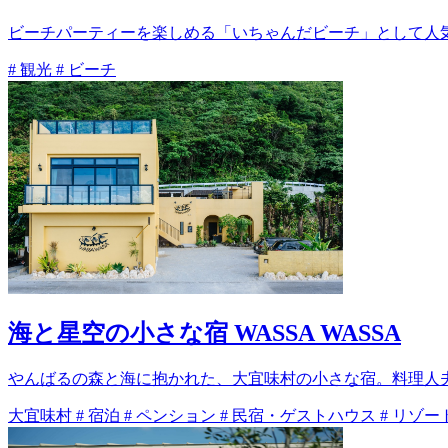
ビーチパーティーを楽しめる「いちゃんだビーチ」として人
#
観光
#
ビーチ
海と星空の小さな宿 WASSA WASSA
やんばるの森と海に抱かれた、大宜味村の小さな宿。料理人
大宜味村
#
宿泊
#
ペンション
#
民宿・ゲストハウス
#
リゾー