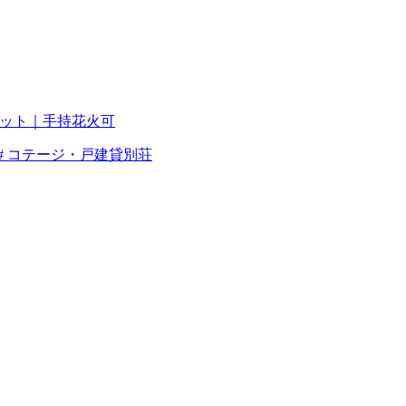
ペット｜手持花火可
#
コテージ・戸建貸別荘