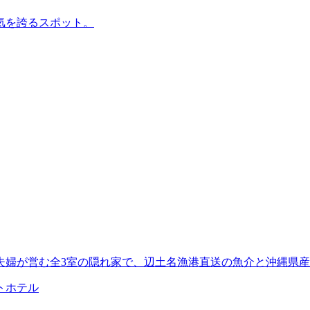
気を誇るスポット。
夫婦が営む全3室の隠れ家で、辺土名漁港直送の魚介と沖縄県
トホテル