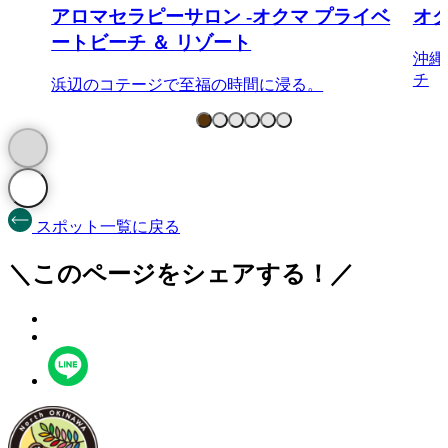
アロマセラピーサロン -オクマ プライベ
オ
ートビーチ ＆ リゾート
沖縄
チ
浜辺のコテージで至福の時間に浸る。
スポット一覧に戻る
＼このページをシェアする！／