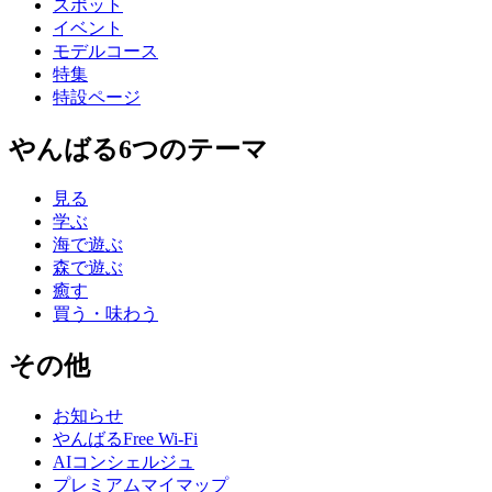
スポット
イベント
モデルコース
特集
特設ページ
やんばる6つのテーマ
見る
学ぶ
海で遊ぶ
森で遊ぶ
癒す
買う・味わう
その他
お知らせ
やんばるFree Wi-Fi
AIコンシェルジュ
プレミアムマイマップ