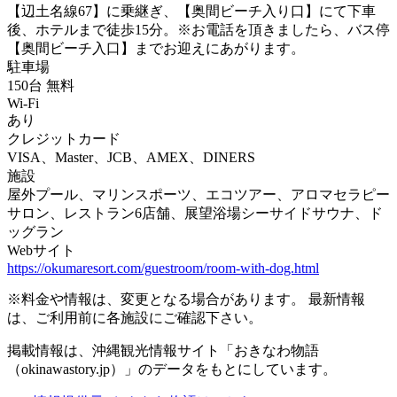
【辺土名線67】に乗継ぎ、【奥間ビーチ入り口】にて下車
後、ホテルまで徒歩15分。※お電話を頂きましたら、バス停
【奥間ビーチ入口】までお迎えにあがります。
駐車場
150台 無料
Wi-Fi
あり
クレジットカード
VISA、Master、JCB、AMEX、DINERS
施設
屋外プール、マリンスポーツ、エコツアー、アロマセラピー
サロン、レストラン6店舗、展望浴場シーサイドサウナ、ド
ッグラン
Webサイト
https://okumaresort.com/guestroom/room-with-dog.html
※料金や情報は、変更となる場合があります。 最新情報
は、ご利用前に各施設にご確認下さい。
掲載情報は、沖縄観光情報サイト「おきなわ物語
（okinawastory.jp）」のデータをもとにしています。