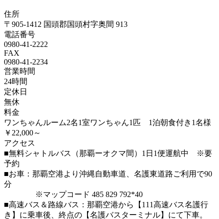
住所
〒905-1412 国頭郡国頭村字奥間 913
電話番号
0980-41-2222
FAX
0980-41-2234
営業時間
24時間
定休日
無休
料金
ワンちゃんルーム2名1室ワンちゃん1匹 1泊朝食付き1名様
￥22,000～
アクセス
■無料シャトルバス（那覇ーオクマ間）1日1便運航中 ※要
予約
■お車：那覇空港より沖縄自動車道、名護東道路ご利用で90
分
※マップコード 485 829 792*40
■高速バス＆路線バス：那覇空港から【111高速バス名護行
き】に乗車後、終点の【名護バスターミナル】にて下車。