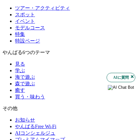
ツアー・アクティビティ
スポット
イベント
モデルコース
特集
特設ページ
やんばる6つのテーマ
見る
学ぶ
海で遊ぶ
AIに質問
森で遊ぶ
癒す
買う・味わう
その他
お知らせ
やんばるFree Wi-Fi
AIコンシェルジュ
プレミアムマイマップ