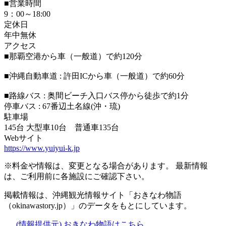
■営業時間
9：00～18:00
定休日
年中無休
アクセス
■那覇空港から車（一般道）で約120分
■沖縄自動車道 : 許田ICから車（一般道）で約60分
■路線バス : 奥間ビーチ入口バス停から徒歩で約1分
停車バス : 67番辺土名線(沖・琉)
駐車場
145台 大型車10台 普通車135台
Webサイト
https://www.yuiyui-k.jp
※料金や情報は、変更となる場合があります。 最新情報
は、ご利用前に各施設にご確認下さい。
掲載情報は、沖縄観光情報サイト「おきなわ物語
（okinawastory.jp）」のデータをもとにしています。
(情報提供元)
おきなわ物語はこちら