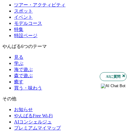
ツアー・アクティビティ
スポット
イベント
モデルコース
特集
特設ページ
やんばる6つのテーマ
見る
学ぶ
海で遊ぶ
森で遊ぶ
AIに質問
癒す
買う・味わう
その他
お知らせ
やんばるFree Wi-Fi
AIコンシェルジュ
プレミアムマイマップ