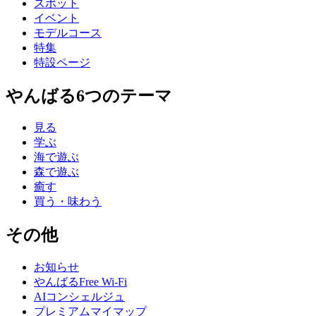
スポット
イベント
モデルコース
特集
特設ページ
やんばる6つのテーマ
見る
学ぶ
海で遊ぶ
森で遊ぶ
癒す
買う・味わう
その他
お知らせ
やんばるFree Wi-Fi
AIコンシェルジュ
プレミアムマイマップ