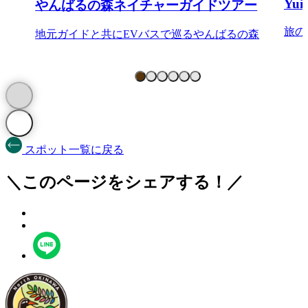
Yui
やんばるの森ネイチャーガイドツアー
旅の
地元ガイドと共にEVバスで巡るやんばるの森
スポット一覧に戻る
＼このページをシェアする！／