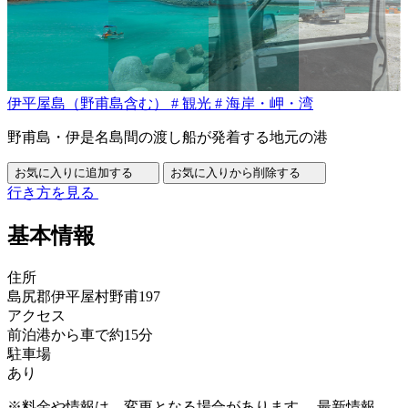
伊平屋島（野甫島含む）
#
観光
#
海岸・岬・湾
野甫島・伊是名島間の渡し船が発着する地元の港
お気に入りに追加する
お気に入りから削除する
行き方を見る
基本情報
住所
島尻郡伊平屋村野甫197
アクセス
前泊港から車で約15分
駐車場
あり
※料金や情報は、変更となる場合があります。 最新情報