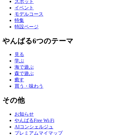
スポット
イベント
モデルコース
特集
特設ページ
やんばる6つのテーマ
見る
学ぶ
海で遊ぶ
森で遊ぶ
癒す
買う・味わう
その他
お知らせ
やんばるFree Wi-Fi
AIコンシェルジュ
プレミアムマイマップ