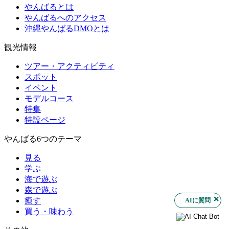
やんばるとは
やんばるへのアクセス
沖縄やんばるDMOとは
観光情報
ツアー・アクティビティ
スポット
イベント
モデルコース
特集
特設ページ
やんばる6つのテーマ
見る
学ぶ
海で遊ぶ
森で遊ぶ
癒す
AIに質問
買う・味わう