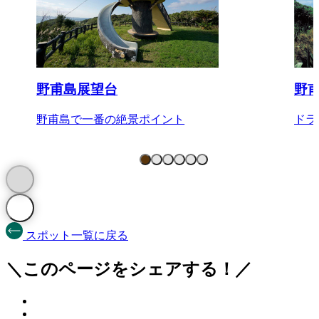
野甫島展望台
野
野甫島で一番の絶景ポイント
ドラ
スポット一覧に戻る
＼このページをシェアする！／