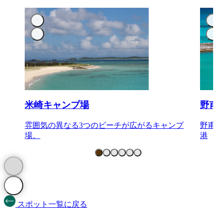
米崎キャンプ場
野
雰囲気の異なる3つのビーチが広がるキャンプ
野甫
場。
港
スポット一覧に戻る