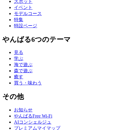
スポット
イベント
モデルコース
特集
特設ページ
やんばる6つのテーマ
見る
学ぶ
海で遊ぶ
森で遊ぶ
癒す
買う・味わう
その他
お知らせ
やんばるFree Wi-Fi
AIコンシェルジュ
プレミアムマイマップ