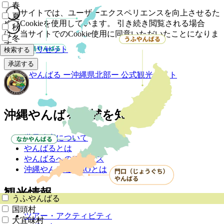
春
このサイトでは、ユーザーエクスペリエンスを向上させるた
夏
めにCookieを使用しています。 引き続き閲覧される場合
秋
は、当サイトでのCookie使用に同意いただいたことになりま
冬
す。
リセット
検索する
承諾する
やんばる
ー沖縄県北部ー
公式観光サイト
沖縄やんばる地域を知る
世界遺産について
やんばるとは
やんばるへのアクセス
沖縄やんばるDMOとは
観光情報
うふやんばる
国頭村
ツアー・アクティビティ
大宜味村