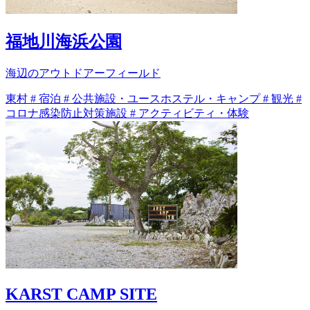
福地川海浜公園
海辺のアウトドアーフィールド
東村
#
宿泊
#
公共施設・ユースホステル・キャンプ
#
観光
#
コロナ感染防止対策施設
#
アクティビティ・体験
KARST CAMP SITE