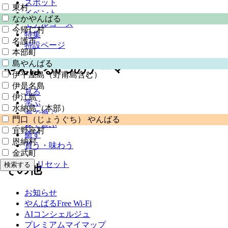
スポット
東村
イベント
なかやんばる
モデルコース
今帰仁村
特集
名護市
特設ページ
本部町
島やんばる
やんばる6つのテーマ
伊平屋島（野甫島含む）
伊是名島
見る
伊江島
学ぶ
水納島（本部）
海で遊ぶ
門口（じょうぐち） やんばる
森で遊ぶ
宜野座村
癒す
恩納村
買う・味わう
金武町
リセット
検索する
その他
お知らせ
やんばるFree Wi-Fi
AIコンシェルジュ
プレミアムマイマップ