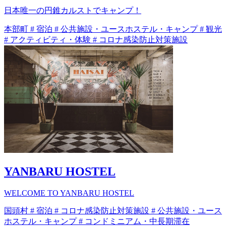
日本唯一の円錐カルストでキャンプ！
本部町
#
宿泊
#
公共施設・ユースホステル・キャンプ
#
観光
#
アクティビティ・体験
#
コロナ感染防止対策施設
YANBARU HOSTEL
WELCOME TO YANBARU HOSTEL
国頭村
#
宿泊
#
コロナ感染防止対策施設
#
公共施設・ユース
ホステル・キャンプ
#
コンドミニアム・中長期滞在