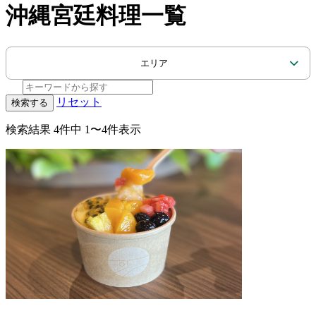
沖縄宮廷料理一覧
エリア
リセット
検索する
検索結果
4件中 1〜4件表示