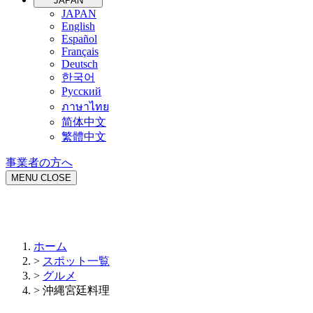
JAPAN
JAPAN
English
Español
Français
Deutsch
한국어
Русский
ภาษาไทย
简体中文
繁體中文
事業者の方へ
MENU
CLOSE
ホーム
>
スポット一覧
>
グルメ
>
沖縄宮廷料理