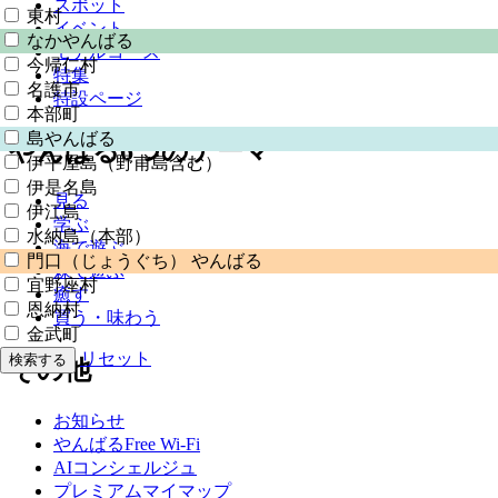
スポット
東村
イベント
なかやんばる
モデルコース
今帰仁村
特集
名護市
特設ページ
本部町
島やんばる
やんばる6つのテーマ
伊平屋島（野甫島含む）
伊是名島
見る
伊江島
学ぶ
水納島（本部）
海で遊ぶ
門口（じょうぐち） やんばる
森で遊ぶ
宜野座村
癒す
恩納村
買う・味わう
金武町
リセット
検索する
その他
お知らせ
やんばるFree Wi-Fi
AIコンシェルジュ
プレミアムマイマップ