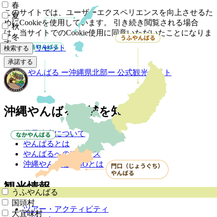
春
このサイトでは、ユーザーエクスペリエンスを向上させるた
夏
めにCookieを使用しています。 引き続き閲覧される場合
秋
は、当サイトでのCookie使用に同意いただいたことになりま
冬
す。
リセット
検索する
承諾する
やんばる
ー沖縄県北部ー
公式観光サイト
沖縄やんばる地域を知る
世界遺産について
やんばるとは
やんばるへのアクセス
沖縄やんばるDMOとは
観光情報
うふやんばる
国頭村
ツアー・アクティビティ
大宜味村