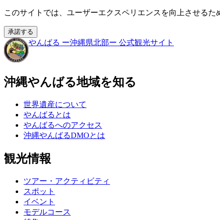
このサイトでは、ユーザーエクスペリエンスを向上させるために
承諾する
やんばる
ー沖縄県北部ー
公式観光サイト
沖縄やんばる地域を知る
世界遺産について
やんばるとは
やんばるへのアクセス
沖縄やんばるDMOとは
観光情報
ツアー・アクティビティ
スポット
イベント
モデルコース