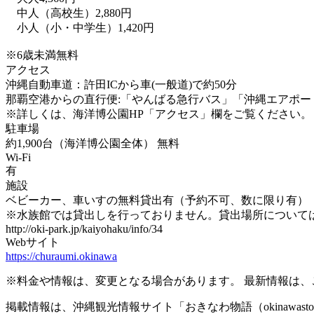
中人（高校生）2,880円
小人（小・中学生）1,420円
※6歳未満無料
アクセス
沖縄自動車道：許田ICから車(一般道)で約50分
那覇空港からの直行便:「やんばる急行バス」「沖縄エアポー
※詳しくは、海洋博公園HP「アクセス」欄をご覧ください。
駐車場
約1,900台（海洋博公園全体） 無料
Wi-Fi
有
施設
ベビーカー、車いすの無料貸出有（予約不可、数に限り有）
※水族館では貸出しを行っておりません。貸出場所について
http://oki-park.jp/kaiyohaku/info/34
Webサイト
https://churaumi.okinawa
※料金や情報は、変更となる場合があります。 最新情報は
掲載情報は、沖縄観光情報サイト「おきなわ物語（okinawast