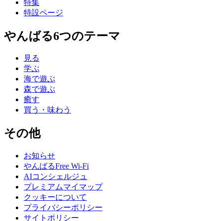
特集
特設ページ
やんばる6つのテーマ
見る
学ぶ
海で遊ぶ
森で遊ぶ
癒す
買う・味わう
その他
お知らせ
やんばるFree Wi-Fi
AIコンシェルジュ
プレミアムマイマップ
クッキーについて
プライバシーポリシー
サイトポリシー