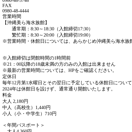
0980-48-3748
FAX
0980-48-4444
営業時間
【沖縄美ら海水族館】
通常期：8:30～18:30（入館締切17:30）
繁忙期：8:30～20:00（入館締切19:00）
※営業時間・休館日については、あらかじめ沖縄美ら海水族
※入館締切は閉館時間の1時間前
※21：00以降の18歳未満の方のみの入館は出来ません
※最新の営業時間については、HPをご確認ください。
定休日
毎年12月第1水曜日とその翌日に予定している休館日につい
2024年は休館日を設けず、通常通り開館いたします。
料金
大人 2,180円
中人（高校生）1,440円
小人（小・中学生）710円
＜年間パスポート＞
大人4,360円