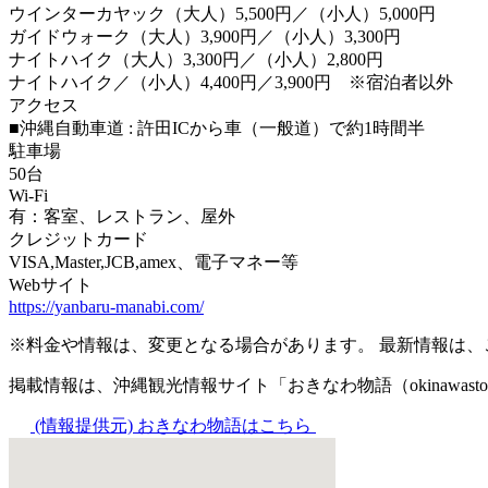
ウインターカヤック（大人）5,500円／（小人）5,000円
ガイドウォーク（大人）3,900円／（小人）3,300円
ナイトハイク（大人）3,300円／（小人）2,800円
ナイトハイク／（小人）4,400円／3,900円 ※宿泊者以外
アクセス
■沖縄自動車道 : 許田ICから車（一般道）で約1時間半
駐車場
50台
Wi-Fi
有：客室、レストラン、屋外
クレジットカード
VISA,Master,JCB,amex、電子マネー等
Webサイト
https://yanbaru-manabi.com/
※料金や情報は、変更となる場合があります。 最新情報は
掲載情報は、沖縄観光情報サイト「おきなわ物語（okinawast
(情報提供元)
おきなわ物語はこちら