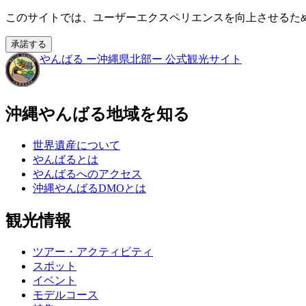
このサイトでは、ユーザーエクスペリエンスを向上させるために
承諾する
やんばる
ー沖縄県北部ー
公式観光サイト
沖縄やんばる地域を知る
世界遺産について
やんばるとは
やんばるへのアクセス
沖縄やんばるDMOとは
観光情報
ツアー・アクティビティ
スポット
イベント
モデルコース