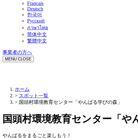
Français
Deutsch
한국어
Русский
ภาษาไทย
简体中文
繁體中文
事業者の方へ
MENU
CLOSE
ホーム
>
スポット一覧
>
国頭村環境教育センター「やんばる学びの森」
国頭村環境教育センター「や
やんばるをまるごと楽しもう！