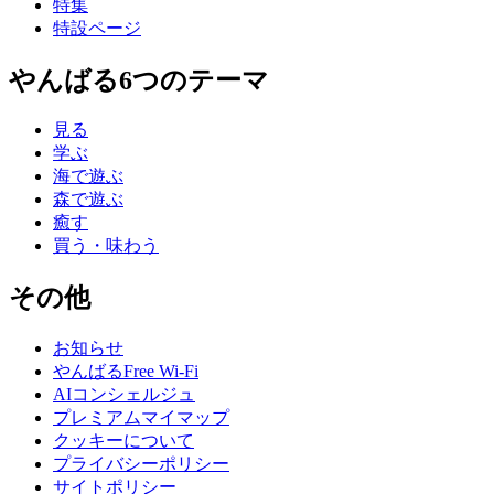
特集
特設ページ
やんばる6つのテーマ
見る
学ぶ
海で遊ぶ
森で遊ぶ
癒す
買う・味わう
その他
お知らせ
やんばるFree Wi-Fi
AIコンシェルジュ
プレミアムマイマップ
クッキーについて
プライバシーポリシー
サイトポリシー