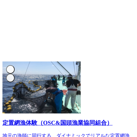
定置網漁体験（OSC&国頭漁業協同組合）
地元の漁師に同行する、ダイナミックでリアルな定置網漁