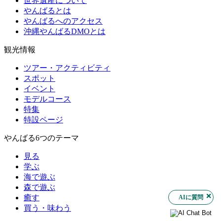
世界遺産について
やんばるとは
やんばるへのアクセス
沖縄やんばるDMOとは
観光情報
ツアー・アクティビティ
スポット
イベント
モデルコース
特集
特設ページ
やんばる6つのテーマ
見る
学ぶ
海で遊ぶ
森で遊ぶ
癒す
AIに質問
買う・味わう