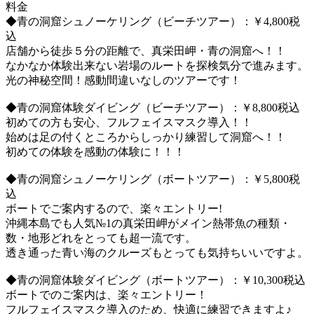
料金
◆青の洞窟シュノーケリング（ビーチツアー）：￥4,800税
込
店舗から徒歩５分の距離で、真栄田岬・青の洞窟へ！！
なかなか体験出来ない岩場のルートを探検気分で進みます。
光の神秘空間！感動間違いなしのツアーです！
◆青の洞窟体験ダイビング（ビーチツアー）：￥8,800税込
初めての方も安心、フルフェイスマスク導入！！
始めは足の付くところからしっかり練習して洞窟へ！！
初めての体験を感動の体験に！！！
◆青の洞窟シュノーケリング（ボートツアー）：￥5,800税
込
ボートでご案内するので、楽々エントリー!
沖縄本島でも人気№1の真栄田岬がメイン熱帯魚の種類・
数・地形どれをとっても超一流です。
透き通った青い海のクルーズもとっても気持ちいいですよ。
◆青の洞窟体験ダイビング（ボートツアー）：￥10,300税込
ボートでのご案内は、楽々エントリー！
フルフェイスマスク導入のため、快適に練習できますよ♪