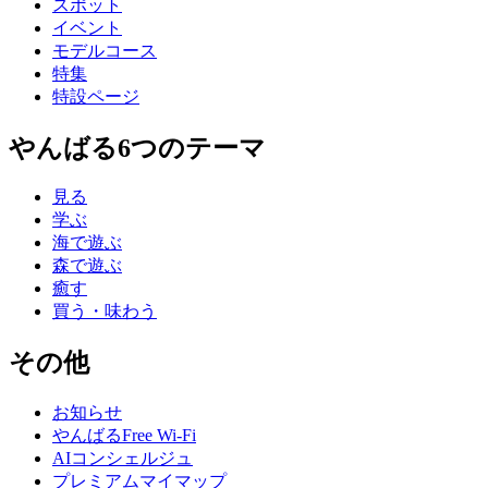
スポット
イベント
モデルコース
特集
特設ページ
やんばる6つのテーマ
見る
学ぶ
海で遊ぶ
森で遊ぶ
癒す
買う・味わう
その他
お知らせ
やんばるFree Wi-Fi
AIコンシェルジュ
プレミアムマイマップ