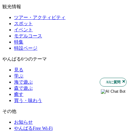
観光情報
ツアー・アクティビティ
スポット
イベント
モデルコース
特集
特設ページ
やんばる6つのテーマ
見る
学ぶ
海で遊ぶ
AIに質問
森で遊ぶ
癒す
買う・味わう
その他
お知らせ
やんばるFree Wi-Fi