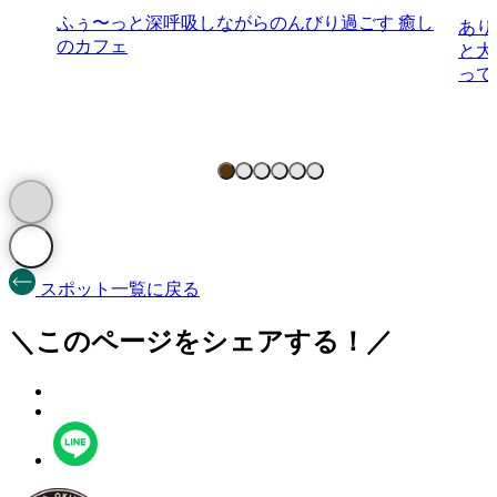
ふぅ〜っと深呼吸しながらのんびり過ごす 癒し
あり
のカフェ
と大
って
スポット一覧に戻る
＼このページをシェアする！／