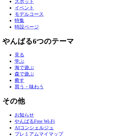
スポット
イベント
モデルコース
特集
特設ページ
やんばる6つのテーマ
見る
学ぶ
海で遊ぶ
森で遊ぶ
癒す
買う・味わう
その他
お知らせ
やんばるFree Wi-Fi
AIコンシェルジュ
プレミアムマイマップ