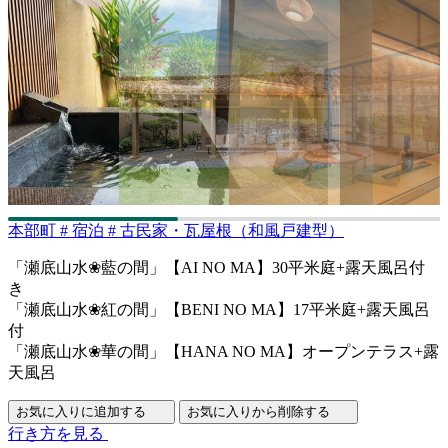
本部町
#
宿泊
#
古民家・瓦屋根（和風戸建型）
「瀬底山水❀藍の間」【AI NO MA】30平米庭+露天風呂付
き
「瀬底山水❀紅の間」【BENI NO MA】17平米庭+露天風呂
付
「瀬底山水❀華の間」【HANA NO MA】オープンテラス+露
天風呂
お気に入りに追加する
お気に入りから削除する
行き方を見る