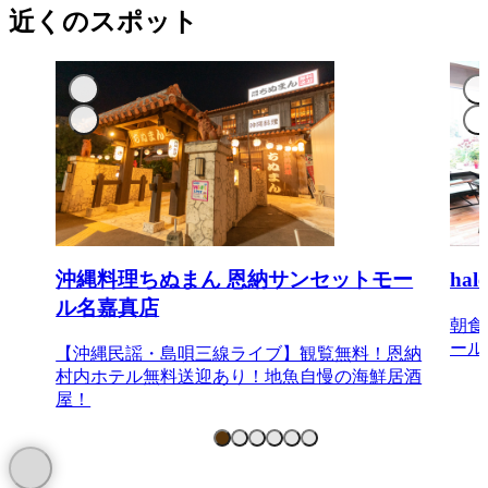
近くのスポット
沖縄料理ちぬまん 恩納サンセットモー
ha
ル名嘉真店
朝食
ール
【沖縄民謡・島唄三線ライブ】観覧無料！恩納
村内ホテル無料送迎あり！地魚自慢の海鮮居酒
屋！