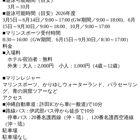
■遊泳可能期間（目安）
3月～10月
■遊泳可能時間（目安）2026年度
3月5日～6月14日／9:00～17:00 (GW期間／9:00～18:00)、6月
15日～9月30日／9:00～18:00、10月／9:00～17:00
■マリンスポーツ受付時間
8:30～16:00（GW期間、6月15日～9月30日／8:30～17:00）
料金
■入場料
ホテル宿泊者：無料
外来：大人：2,000円 小人：1,000円（4歳～12歳）
■マリンレジャー
マリンスポーツ、かりゆしウォーターランド、パラセーリン
グ、青の洞窟ツアーなど
アクセス
■沖縄自動車道 : 許田ICから車(一般道)で10分
■路線バス : 伊武部バス停から徒歩で10分
停車バス : 20番名護西線（沖・琉）、120番名護西空港線
（沖・琉）
駐車場
駐車場なし