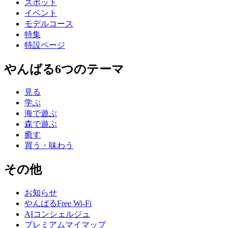
スポット
イベント
モデルコース
特集
特設ページ
やんばる6つのテーマ
見る
学ぶ
海で遊ぶ
森で遊ぶ
癒す
買う・味わう
その他
お知らせ
やんばるFree Wi-Fi
AIコンシェルジュ
プレミアムマイマップ