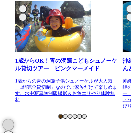
1歳からOK！青の洞窟こどもシュノーケ
沖
ル貸切ツアー ピンクマーメイド
ん
1歳からの青の洞窟子供シュノーケルが大人気。
沖縄
「1組完全貸切制」なのでご家族だけで楽しめま
岬の
す。水中写真無制限撮影＆お魚エサやり体験無
一、
料
ょう
びり