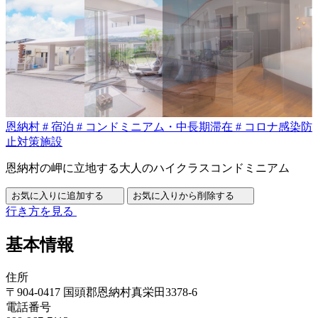
恩納村
#
宿泊
#
コンドミニアム・中長期滞在
#
コロナ感染防
止対策施設
恩納村の岬に立地する大人のハイクラスコンドミニアム
お気に入りに追加する
お気に入りから削除する
行き方を見る
基本情報
住所
〒904-0417 国頭郡恩納村真栄田3378-6
電話番号