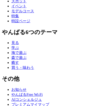
スポット
イベント
モデルコース
特集
特設ページ
やんばる6つのテーマ
見る
学ぶ
海で遊ぶ
森で遊ぶ
癒す
買う・味わう
その他
お知らせ
やんばるFree Wi-Fi
AIコンシェルジュ
プレミアムマイマップ