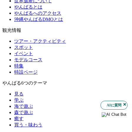
世界遺産について
やんばるとは
やんばるへのアクセス
沖縄やんばるDMOとは
観光情報
ツアー・アクティビティ
スポット
イベント
モデルコース
特集
特設ページ
やんばる6つのテーマ
見る
学ぶ
AIに質問
海で遊ぶ
森で遊ぶ
癒す
買う・味わう