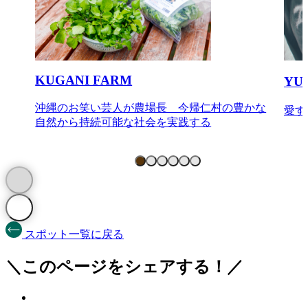
KUGANI FARM
YU
沖縄のお笑い芸人が農場長 今帰仁村の豊かな
愛す
自然から持続可能な社会を実践する
スポット一覧に戻る
＼このページをシェアする！／