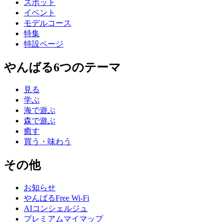
スポット
イベント
モデルコース
特集
特設ページ
やんばる6つのテーマ
見る
学ぶ
海で遊ぶ
森で遊ぶ
癒す
買う・味わう
その他
お知らせ
やんばるFree Wi-Fi
AIコンシェルジュ
プレミアムマイマップ