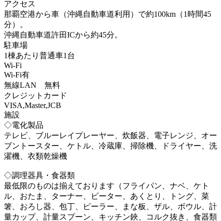
アクセス
那覇空港から車（沖縄自動車道利用）で約100km（1時間45
分）。
沖縄自動車道許田ICから約45分。
駐車場
1棟あたり普通車1台
Wi-Fi
Wi-Fi有
無線LAN 無料
クレジットカード
VISA,Master,JCB
施設
◇電化製品
テレビ、ブルーレイプレーヤー、炊飯器、電子レンジ、オー
ブントースター、ケトル、冷蔵庫、掃除機、ドライヤー、洗
濯機、衣類乾燥機
◇調理器具・食器類
最低限のものは揃えております（フライパン、ナベ、ケト
ル、おたま、ターナー、ビーター、あくとり、トング、菜
箸、おろし器、包丁、ピーラー、まな板、ザル、ボウル、計
量カップ、計量スプーン、キッチン鋏、コルク抜き、食器類