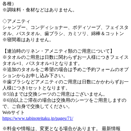
各種）
※調味料・食材などはありません。
◇アメニティ
シャンプー、コンディショナー、ボディソープ、フェイスタ
オル、バスタオル、歯ブラシ、カミソリ、綿棒＆コットン
※寝間着はありません。
【連泊時のリネン・アメニティ類のご用意について】
※タオルのご用意は日数に関わらずお一人様につきフェイス
タオル×1、バスタオル×1となります。
※追加のタオルをご希望の場合は予めご予約フォームのオプ
ションからお申し込み下さい。
※歯ブラシなどアメニティのご用意は日数にかかわらずお一
人様につき1セットとなります。
※5泊までは交換シーツのご用意はございません。
※6泊以上ご滞在の場合は交換用のシーツをご用意しますの
で、ご自身で交換してください。
Webサイト
https://www.tabinoteitaku.jp/pages/71/
※料金や情報は、変更となる場合があります。 最新情報