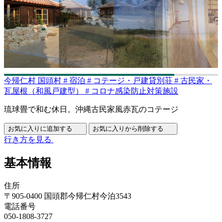
今帰仁村
国頭村
#
宿泊
#
コテージ・戸建貸別荘
#
古民家・
瓦屋根（和風戸建型）
#
コロナ感染防止対策施設
琉球畳で和む休日。沖縄古民家風赤瓦のコテージ
お気に入りに追加する
お気に入りから削除する
行き方を見る
基本情報
住所
〒905-0400 国頭郡今帰仁村今泊3543
電話番号
050-1808-3727