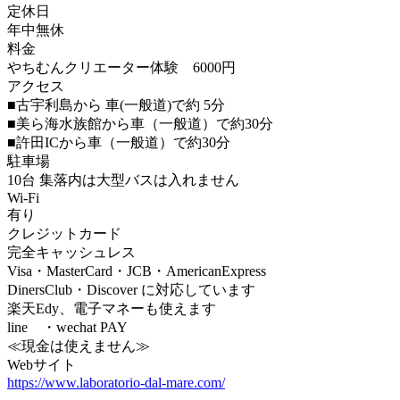
定休日
年中無休
料金
やちむんクリエーター体験 6000円
アクセス
■古宇利島から 車(一般道)で約 5分
■美ら海水族館から車（一般道）で約30分
■許田ICから車（一般道）で約30分
駐車場
10台 集落内は大型バスは入れません
Wi-Fi
有り
クレジットカード
完全キャッシュレス
Visa・MasterCard・JCB・AmericanExpress
DinersClub・Discover に対応しています
楽天Edy、電子マネーも使えます
line ・wechat PAY
≪現金は使えません≫
Webサイト
https://www.laboratorio-dal-mare.com/