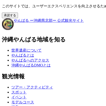
このサイトでは、ユーザーエクスペリエンスを向上させるために
承諾する
やんばる
ー沖縄県北部ー
公式観光サイト
沖縄やんばる地域を知る
世界遺産について
やんばるとは
やんばるへのアクセス
沖縄やんばるDMOとは
観光情報
ツアー・アクティビティ
スポット
イベント
モデルコース