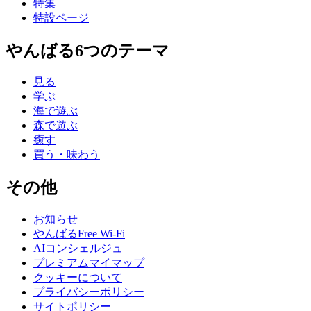
特集
特設ページ
やんばる6つのテーマ
見る
学ぶ
海で遊ぶ
森で遊ぶ
癒す
買う・味わう
その他
お知らせ
やんばるFree Wi-Fi
AIコンシェルジュ
プレミアムマイマップ
クッキーについて
プライバシーポリシー
サイトポリシー