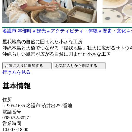
名護市
本部町
#
観光
#
アクティビティ・体験
#
歴史・文化
#
屋我地島の自然に囲まれた小さな工房
沖縄本島と大橋でつながる『屋我地島』壮大に広がるサトウ
沖縄らしい風景が広がる自然に囲まれた小さな工房
お気に入りに追加する
お気に入りから削除する
行き方を見る
基本情報
住所
〒905-1635 名護市 済井出252番地
電話番号
0980-52-8027
営業時間
10:00～18:00