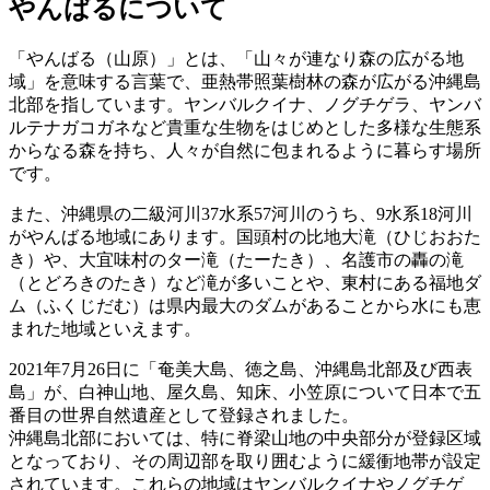
やんばるについて
「やんばる（山原）」とは、「山々が連なり森の広がる地
域」を意味する言葉で、亜熱帯照葉樹林の森が広がる沖縄島
北部を指しています。ヤンバルクイナ、ノグチゲラ、ヤンバ
ルテナガコガネなど貴重な生物をはじめとした多様な生態系
からなる森を持ち、人々が自然に包まれるように暮らす場所
です。
また、沖縄県の二級河川37水系57河川のうち、9水系18河川
がやんばる地域にあります。国頭村の比地大滝（ひじおおた
き）や、大宜味村のター滝（たーたき）、名護市の轟の滝
（とどろきのたき）など滝が多いことや、東村にある福地ダ
ム（ふくじだむ）は県内最大のダムがあることから水にも恵
まれた地域といえます。
2021年7月26日に「奄美大島、徳之島、沖縄島北部及び西表
島」が、白神山地、屋久島、知床、小笠原について日本で五
番目の世界自然遺産として登録されました。
沖縄島北部においては、特に脊梁山地の中央部分が登録区域
となっており、その周辺部を取り囲むように緩衝地帯が設定
されています。これらの地域はヤンバルクイナやノグチゲ