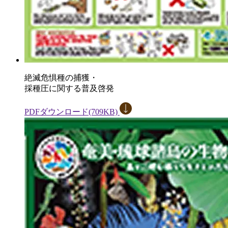
絶滅危惧種の捕獲・
採種圧に関する普及啓発
PDFダウンロード(709KB)