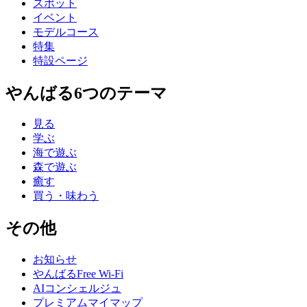
スポット
イベント
モデルコース
特集
特設ページ
やんばる6つのテーマ
見る
学ぶ
海で遊ぶ
森で遊ぶ
癒す
買う・味わう
その他
お知らせ
やんばるFree Wi-Fi
AIコンシェルジュ
プレミアムマイマップ