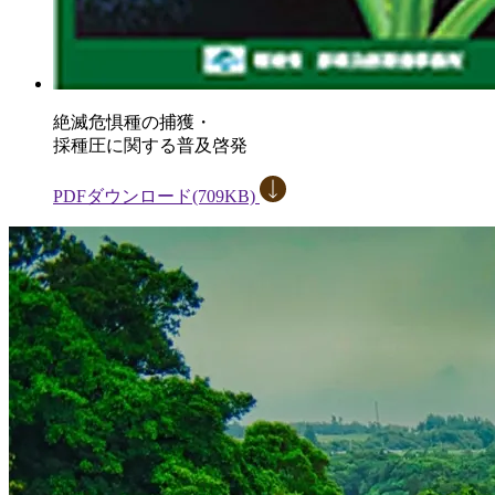
絶滅危惧種の捕獲・
採種圧に関する普及啓発
PDFダウンロード(709KB)