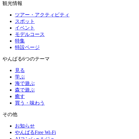
観光情報
ツアー・アクティビティ
スポット
イベント
モデルコース
特集
特設ページ
やんばる6つのテーマ
見る
学ぶ
海で遊ぶ
森で遊ぶ
癒す
買う・味わう
その他
お知らせ
やんばるFree Wi-Fi
AIコンシェルジュ