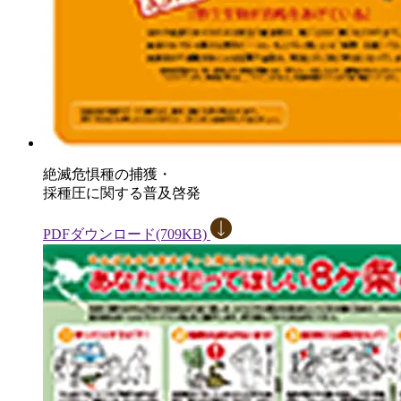
絶滅危惧種の捕獲・
採種圧に関する普及啓発
PDFダウンロード(709KB)