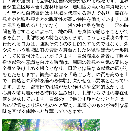
川・海が連続する立体的な自然景観が広がる地域です。世界
自然遺産区域を含む森林環境や、透明度の高い沿岸海域とい
った豊かな自然資源は本地域を代表する魅力であり、滞在型
観光や体験型観光との親和性が高い特性を備えています。単
に風景を眺めるだけでなく、自然の中に身を置き、一定の時
間を過ごすことによって土地の風土を身体で感じることがで
きる点に、北部観光の特色があります。こうした環境の中で
行われるヨガは、運動そのものを目的とするのではなく、森
や海という地域固有の資源を舞台とした体験型観光の一形態
として位置付けることができます。自然環境を背景に呼吸や
身体感覚へ意識を向ける時間は、周囲の景観や空気の変化を
全身で受け止める機会となり、日常とは異なる感覚の広がり
をもたらします。観光における「過ごし方」の質を高める上
で、自然との距離を縮める体験は欠かせない要素となってい
ます。また、都市部では得がたい静けさや空間的広がりは、
心身を落ち着かせる時間を生み出し、北部ならではの滞在価
値を形成しています。自然の中で過ごす静かなひとときは、
旅の記憶をより深いものへと変え、風景そのものが特別な意
味を帯びる体験へと昇華していきます。