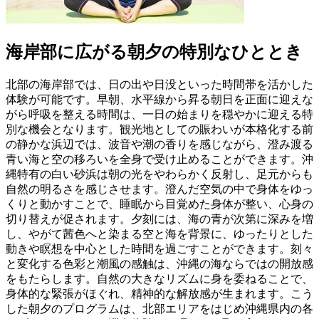
海岸部に広がる朝夕の特別なひととき
北部の海岸部では、日の出や日没といった時間帯を活かした
体験が可能です。早朝、水平線から昇る朝日を正面に迎えな
がら呼吸を整える時間は、一日の始まりを穏やかに迎える特
別な機会となります。観光地としての賑わいが本格化する前
の静かな浜辺では、波音や潮の香りを感じながら、澄み渡る
青い海と空の移ろいを全身で受け止めることができます。沖
縄特有の白い砂浜は朝の光をやわらかく反射し、足元からも
自然の明るさを感じさせます。澄んだ空気の中で身体をゆっ
くりと動かすことで、睡眠から目覚めた身体が整い、心身の
切り替えが促されます。夕刻には、海の青が次第に深みを増
し、やがて茜色へと染まる空と海を背景に、ゆったりとした
動きや瞑想を中心とした時間を過ごすことができます。刻々
と変化する色彩と潮風の感触は、沖縄の海ならではの開放感
をもたらします。自然の大きなリズムに身を委ねることで、
身体的な緊張がほぐれ、精神的な解放感が生まれます。こう
した朝夕のプログラムは、北部エリアをはじめ沖縄県内の各