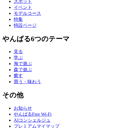
スポット
イベント
モデルコース
特集
特設ページ
やんばる6つのテーマ
見る
学ぶ
海で遊ぶ
森で遊ぶ
癒す
買う・味わう
その他
お知らせ
やんばるFree Wi-Fi
AIコンシェルジュ
プレミアムマイマップ