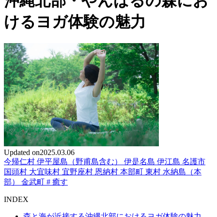
沖縄北部・やんばるの森にお
けるヨガ体験の魅力
Updated on
2025.03.06
今帰仁村
伊平屋島（野甫島含む）
伊是名島
伊江島
名護市
国頭村
大宜味村
宜野座村
恩納村
本部町
東村
水納島（本
部）
金武町
#
癒す
INDEX
森と海が近接する沖縄北部におけるヨガ体験の魅力