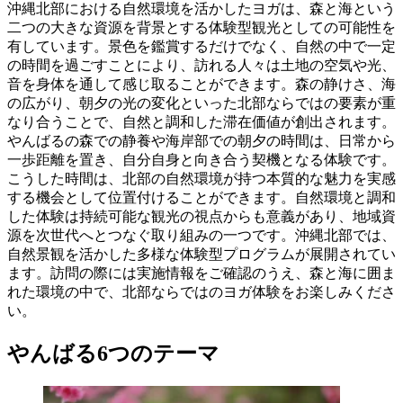
沖縄北部における自然環境を活かしたヨガは、森と海という
二つの大きな資源を背景とする体験型観光としての可能性を
有しています。景色を鑑賞するだけでなく、自然の中で一定
の時間を過ごすことにより、訪れる人々は土地の空気や光、
音を身体を通して感じ取ることができます。森の静けさ、海
の広がり、朝夕の光の変化といった北部ならではの要素が重
なり合うことで、自然と調和した滞在価値が創出されます。
やんばるの森での静養や海岸部での朝夕の時間は、日常から
一歩距離を置き、自分自身と向き合う契機となる体験です。
こうした時間は、北部の自然環境が持つ本質的な魅力を実感
する機会として位置付けることができます。自然環境と調和
した体験は持続可能な観光の視点からも意義があり、地域資
源を次世代へとつなぐ取り組みの一つです。沖縄北部では、
自然景観を活かした多様な体験型プログラムが展開されてい
ます。訪問の際には実施情報をご確認のうえ、森と海に囲ま
れた環境の中で、北部ならではのヨガ体験をお楽しみくださ
い。
やんばる6つのテーマ