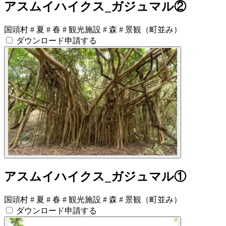
アスムイハイクス_ガジュマル②
国頭村
#
夏
#
春
#
観光施設
#
森
#
景観（町並み）
ダウンロード申請する
アスムイハイクス_ガジュマル①
国頭村
#
夏
#
春
#
観光施設
#
森
#
景観（町並み）
ダウンロード申請する