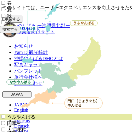
春
このサイトでは、ユーザーエクスペリエンスを向上させるために
夏
秋
承諾する
冬
やんばる
ー沖縄県北部ー
リセット
検索する
事業者向けサイト
お知らせ
Yam-D 観光統計
沖縄やんばるDMOとは
写真ギャラリー
パンフレット
旅行会社様へ
お問い合わせ
JAPAN
JAPAN
English
Español
うふやんばる
Français
国頭村
Deutsch
大宜味村
한국어