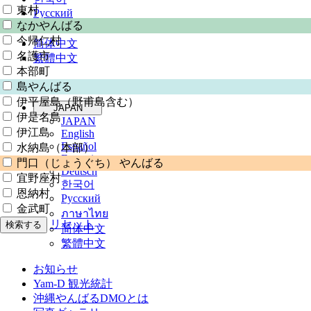
東村
Русский
なかやんばる
ภาษาไทย
今帰仁村
简体中文
名護市
繁體中文
本部町
島やんばる
伊平屋島（野甫島含む）
JAPAN
伊是名島
JAPAN
伊江島
English
Español
水納島（本部）
Français
門口（じょうぐち） やんばる
Deutsch
宜野座村
한국어
恩納村
Русский
金武町
ภาษาไทย
リセット
検索する
简体中文
繁體中文
お知らせ
Yam-D 観光統計
沖縄やんばるDMOとは