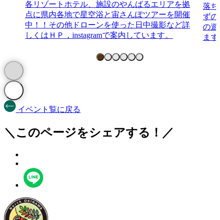
各リゾートホテル、施設のやんばるエリアを拠
落ち
点に県内各地で星空浴と宙さんぽツアーを開催
ずの
中！！その他ドローンを使った日中撮影など詳
の遊
しくはＨＰ，instagramで案内しています。
ます
イベント覧に戻る
＼このページをシェアする！／