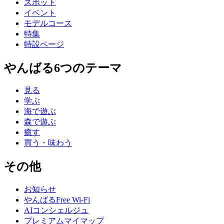
スポット
イベント
モデルコース
特集
特設ページ
やんばる6つのテーマ
見る
学ぶ
海で遊ぶ
森で遊ぶ
癒す
買う・味わう
その他
お知らせ
やんばるFree Wi-Fi
AIコンシェルジュ
プレミアムマイマップ