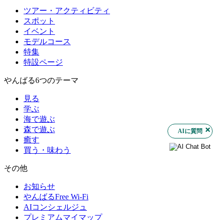
ツアー・アクティビティ
スポット
イベント
モデルコース
特集
特設ページ
やんばる6つのテーマ
見る
学ぶ
海で遊ぶ
森で遊ぶ
AIに質問
癒す
買う・味わう
その他
お知らせ
やんばるFree Wi-Fi
AIコンシェルジュ
プレミアムマイマップ