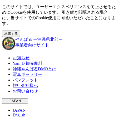
このサイトでは、ユーザーエクスペリエンスを向上させるた
めにCookieを使用しています。 引き続き閲覧される場合
は、当サイトでのCookie使用に同意いただいたことになりま
す。
承諾する
やんばる
ー沖縄県北部ー
事業者向けサイト
お知らせ
Yam-D 観光統計
沖縄やんばるDMOとは
写真ギャラリー
パンフレット
旅行会社様へ
お問い合わせ
JAPAN
JAPAN
English