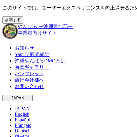
このサイトでは、ユーザーエクスペリエンスを向上させるために
承諾する
やんばる
ー沖縄県北部ー
事業者向けサイト
お知らせ
Yam-D 観光統計
沖縄やんばるDMOとは
写真ギャラリー
パンフレット
旅行会社様へ
お問い合わせ
JAPAN
JAPAN
English
Español
Français
Deutsch
한국어