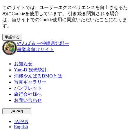
このサイトでは、ユーザーエクスペリエンスを向上させるた
めにCookieを使用しています。 引き続き閲覧される場合
は、当サイトでのCookie使用に同意いただいたことになりま
す。
承諾する
やんばる
ー沖縄県北部ー
事業者向けサイト
お知らせ
Yam-D 観光統計
沖縄やんばるDMOとは
写真ギャラリー
パンフレット
旅行会社様へ
お問い合わせ
JAPAN
JAPAN
English